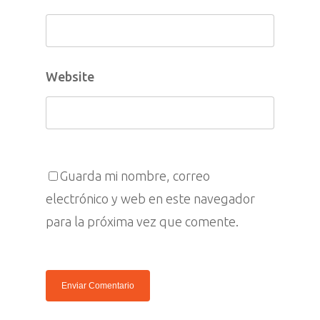
Visitar
Contacto
Denuncias
Español
Website
Prensa
English
Guarda mi nombre, correo
electrónico y web en este navegador
para la próxima vez que comente.