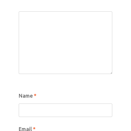
Home
Donar
Adoptar
Apadrinar
Name
*
Amigos
Quiénes So
Email
*