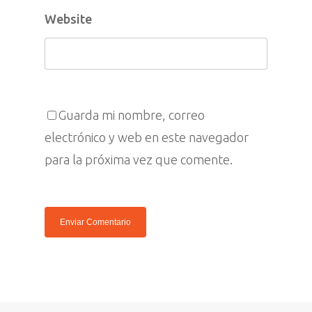
Website
Apadrinar
Amigos
Quiénes So
Guarda mi nombre, correo
electrónico y web en este navegador
Visitar
Contacto
para la próxima vez que comente.
Denuncias
Español
Prensa
English