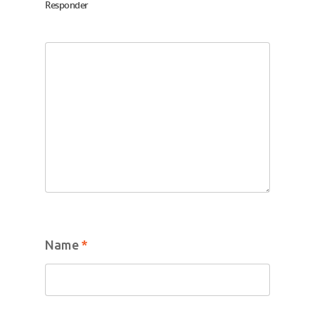
Denuncias
Responder
Español
Prensa
English
Name
*