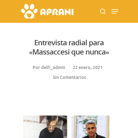
Entrevista radial para
Hit enter to search or ESC to close
«Massaccesi que nunca»
Por
delfi_admin
22 enero, 2021
Sin Comentarios